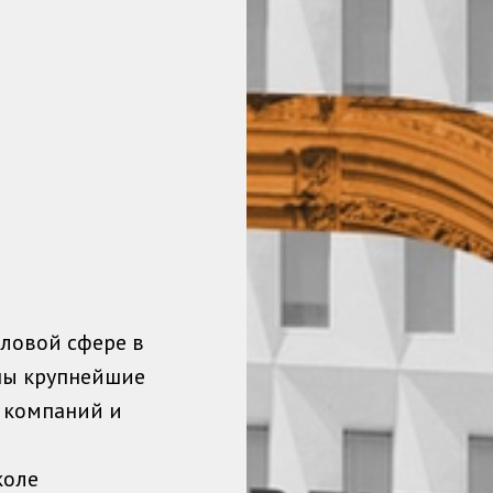
еловой сфере в
ны крупнейшие
 компаний и
коле